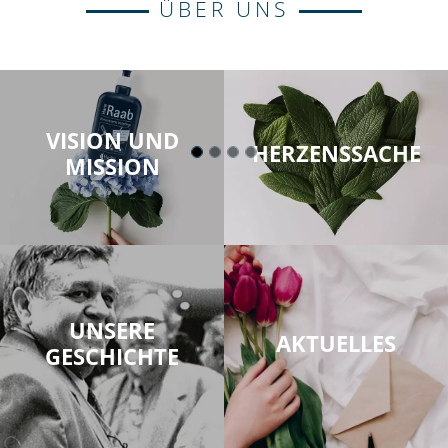
ÜBER UNS
VISION UND
HERZENSSACHE
MISSION
UNSERE
AKTUELLES
GESCHICHTE