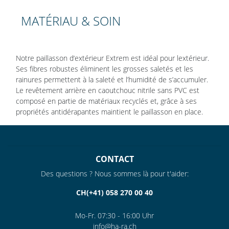
MATÉRIAU & SOIN
Notre paillasson d‘extérieur Extrem est idéal pour lextérieur.
Ses fibres robustes éliminent les grosses saletés et les
rainures permettent à la saleté et l’humidité de s’accumuler.
Le revêtement arrière en caoutchouc nitrile sans PVC est
composé en partie de matériaux recyclés et, grâce à ses
propriétés antidérapantes maintient le paillasson en place.
CONTACT
Des questions ? Nous sommes là pour t'aider:
CH(+41) 058 270 00 40
Mo-Fr. 07:30 - 16:00 Uhr
info@ha-ra.ch