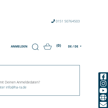
0151 50764503
(0)
ANMELDEN
DE / DE
 mit Deinen Anmeldedaten?
ter info@ha-ra.de