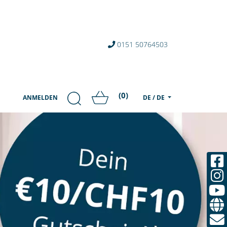
0151 50764503
(0)
ANMELDEN
DE / DE