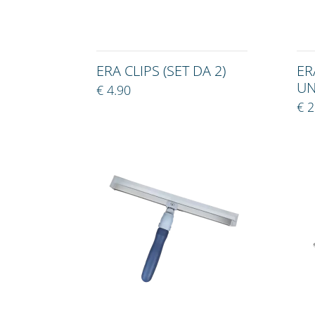
ERA CLIPS (SET DA 2)
ER
UN
€ 4.90
€ 2