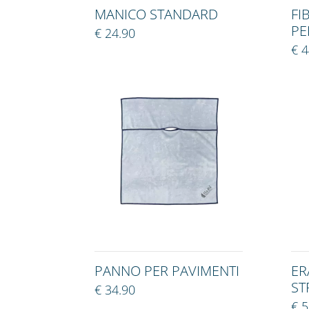
MANICO STANDARD
FI
PE
€ 24.90
€ 4
PANNO PER PAVIMENTI
ER
ST
€ 34.90
€ 5