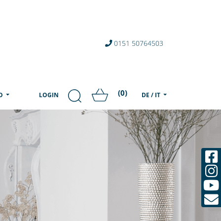
0151 50764503
(0)
MO
LOGIN
DE / IT