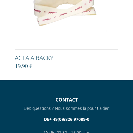
AGLAIA BACKY
19,90 €
CONTACT
Des questions ? Nous sommes là pour t'aider:
DE+ 49(0)6826 97089-0
Mo-Fr. 07:30 - 16:00 Uhr