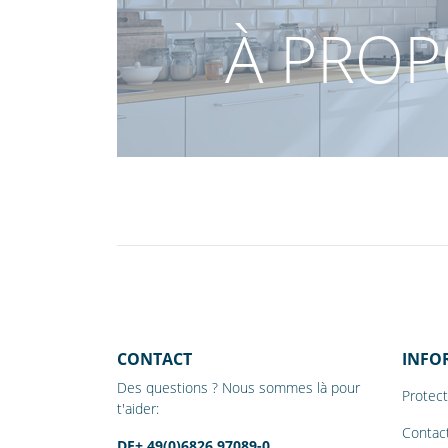
À PROP
CONTACT
INFO
Des questions ? Nous sommes là pour
Protec
t'aider:
Contac
DE+ 49(0)6826 97089-0